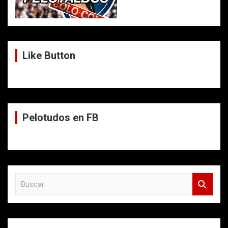
Like Button
Pelotudos en FB
B
u
s
c
a