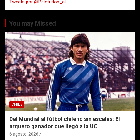
Tweets por @Pelotudos_cl
r
You may Missed
CHILE
Del Mundial al fútbol chileno sin escalas: El
arquero ganador que llegó a la UC
6 agosto, 2026