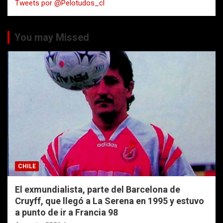
Tweets por @Pelotudos_cl
r
You may Missed
CHILE
El exmundialista, parte del Barcelona de
Cruyff, que llegó a La Serena en 1995 y estuvo
a punto de ir a Francia 98