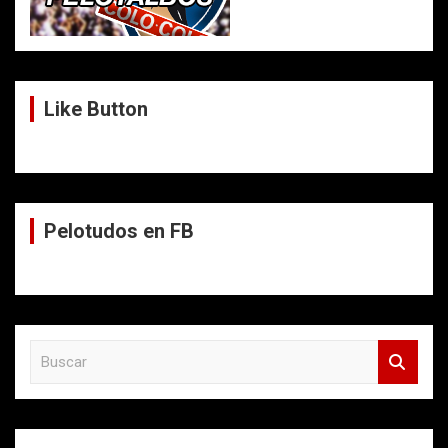
Like Button
Pelotudos en FB
B
u
s
c
a