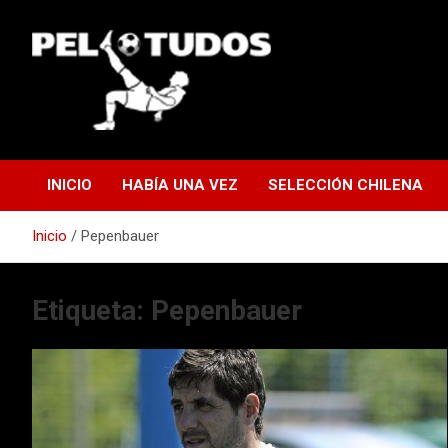
Saltar
al
contenido
www.pelotudos.cl
INICIO
HABÍA UNA VEZ
SELECCIÓN CHILENA
Inicio
Pepenbauer
Etiqueta:
Pepenbauer