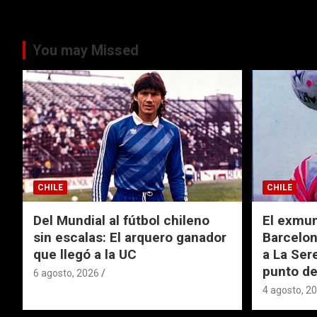
You may Missed
CHILE
CHILE
Del Mundial al fútbol chileno
El exmund
sin escalas: El arquero ganador
Barcelon
que llegó a la UC
a La Ser
punto de
6 agosto, 2026
4 agosto, 2