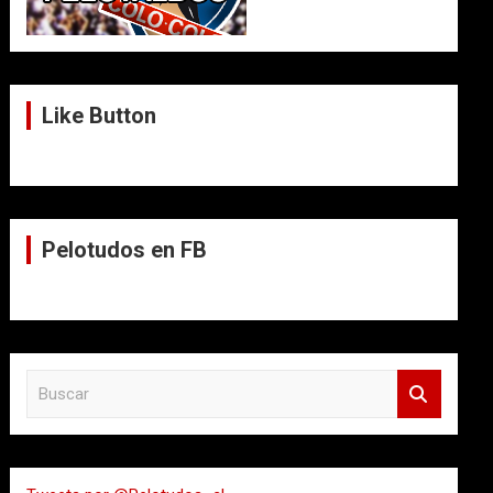
Like Button
Pelotudos en FB
B
u
s
c
a