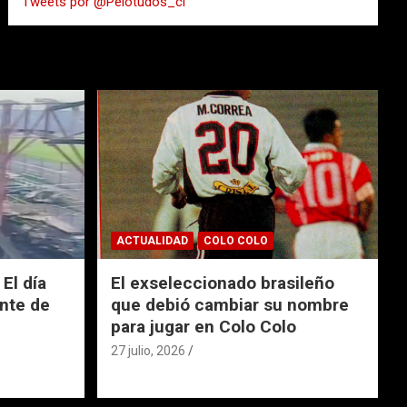
Tweets por @Pelotudos_cl
r
ACTUALIDAD
COLO COLO
El día
El exseleccionado brasileño
nte de
que debió cambiar su nombre
para jugar en Colo Colo
27 julio, 2026