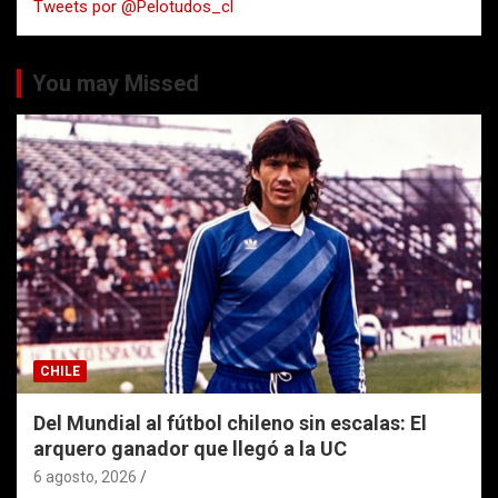
Tweets por @Pelotudos_cl
r
You may Missed
CHILE
Del Mundial al fútbol chileno sin escalas: El
arquero ganador que llegó a la UC
6 agosto, 2026