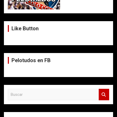
Like Button
Pelotudos en FB
B
u
s
c
a