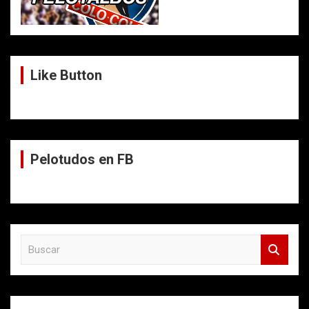
Like Button
Pelotudos en FB
B
u
s
c
a