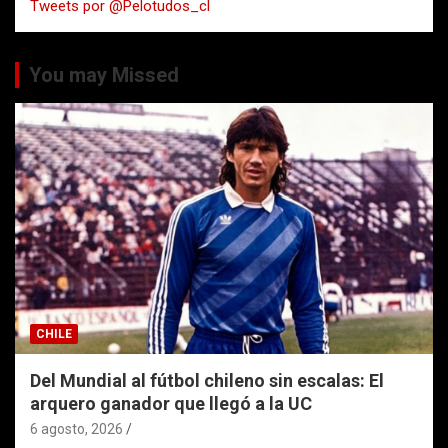
Tweets por @Pelotudos_cl
r
You may Missed
CHILE
Del Mundial al fútbol chileno sin escalas: El
arquero ganador que llegó a la UC
6 agosto, 2026