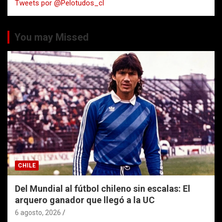
Tweets por @Pelotudos_cl
r
You may Missed
CHILE
Del Mundial al fútbol chileno sin escalas: El
arquero ganador que llegó a la UC
6 agosto, 2026