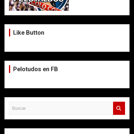
Like Button
Pelotudos en FB
B
u
s
c
a