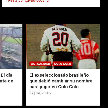
Tweets por @Pelotudos_cl
r
ACTUALIDAD
COLO COLO
El día
El exseleccionado brasileño
nte de
que debió cambiar su nombre
para jugar en Colo Colo
27 julio, 2026