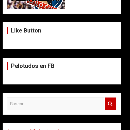
Like Button
Pelotudos en FB
B
u
s
c
a