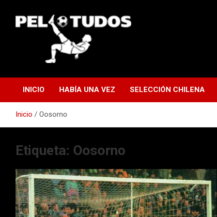
Saltar
al
contenido
www.pelotudos.cl
INICIO
HABÍA UNA VEZ
SELECCIÓN CHILENA
Inicio
Oosorno
Etiqueta:
Oosorno