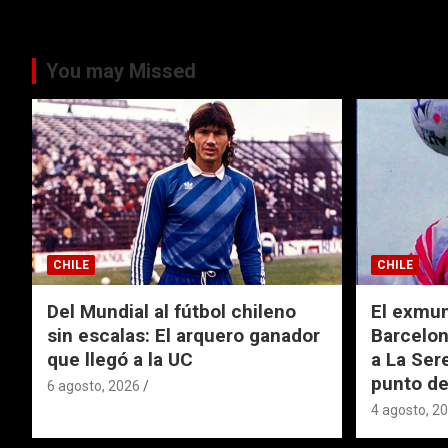
You may Missed
CHILE
CHILE
Del Mundial al fútbol chileno
El exmund
sin escalas: El arquero ganador
Barcelon
que llegó a la UC
a La Ser
punto de
6 agosto, 2026
4 agosto, 2