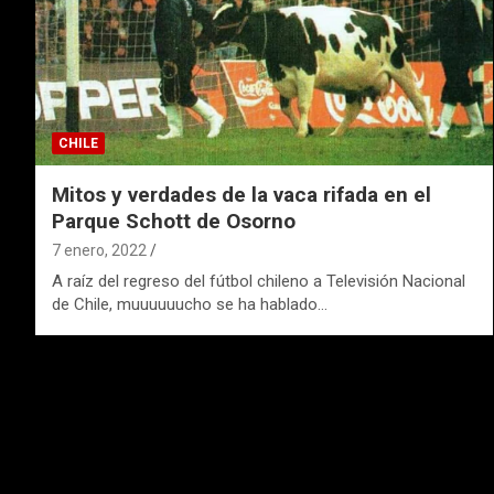
CHILE
Mitos y verdades de la vaca rifada en el
Parque Schott de Osorno
7 enero, 2022
A raíz del regreso del fútbol chileno a Televisión Nacional
de Chile, muuuuuucho se ha hablado…