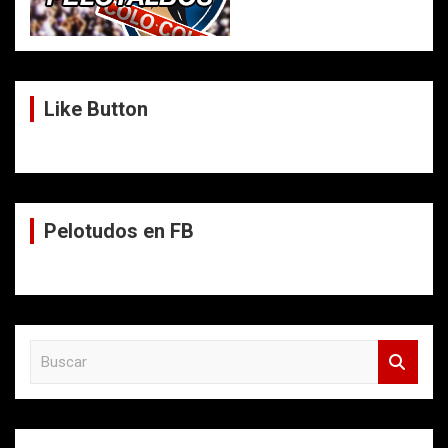
Like Button
Pelotudos en FB
B
u
s
c
a