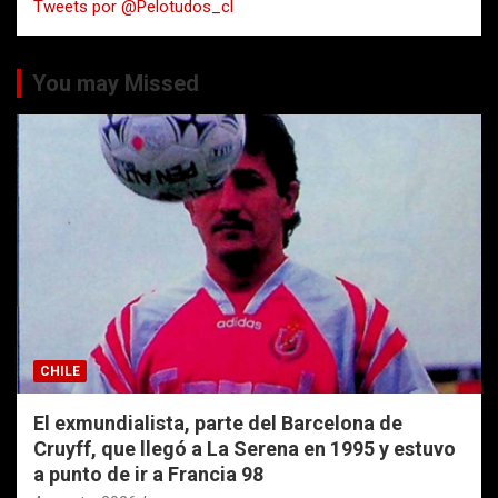
Tweets por @Pelotudos_cl
r
You may Missed
CHILE
El exmundialista, parte del Barcelona de
Cruyff, que llegó a La Serena en 1995 y estuvo
a punto de ir a Francia 98