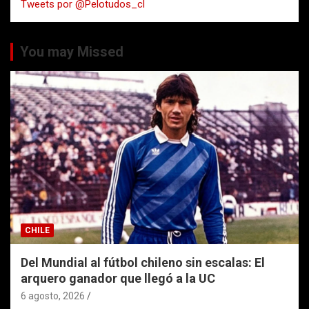
Tweets por @Pelotudos_cl
r
You may Missed
CHILE
Del Mundial al fútbol chileno sin escalas: El
arquero ganador que llegó a la UC
6 agosto, 2026