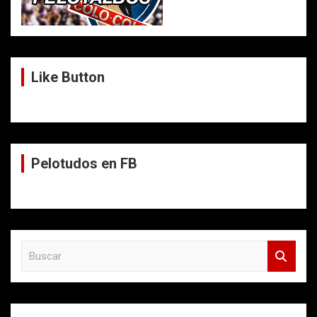
Like Button
Pelotudos en FB
B
u
s
c
a