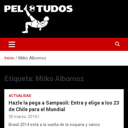
Saltar
al
contenido
www.pelotudos.cl
Inicio
Miiko Albornoz
Etiqueta:
Miiko Albornoz
ACTUALIDAD
Hazle la pega a Sampaoli: Entra y elige a los 23
de Chile para el Mundial
30 marzo, 2014
Brasil 2014 está a la vuelta de la esquina y varios