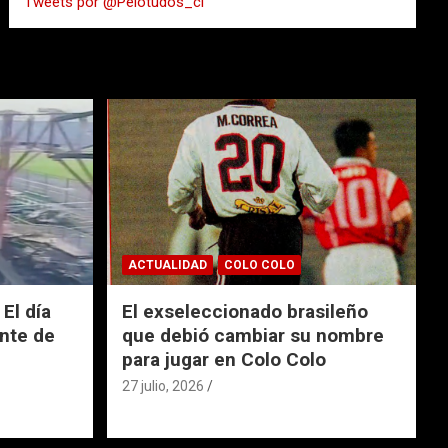
Tweets por @Pelotudos_cl
r
ACTUALIDAD
COLO COLO
El día
El exseleccionado brasileño
nte de
que debió cambiar su nombre
para jugar en Colo Colo
27 julio, 2026