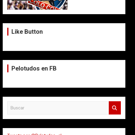
Like Button
Pelotudos en FB
B
u
s
c
a