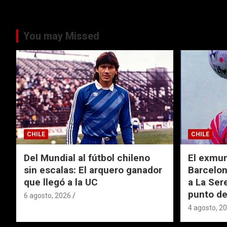
You may Missed
CHILE
CHILE
Del Mundial al fútbol chileno
El exmund
sin escalas: El arquero ganador
Barcelon
que llegó a la UC
a La Ser
punto de
6 agosto, 2026
4 agosto, 2