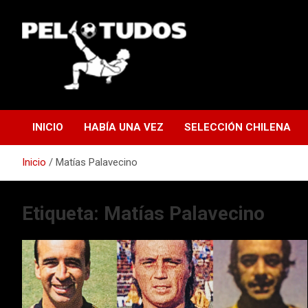
Saltar
al
contenido
www.pelotudos.cl
INICIO
HABÍA UNA VEZ
SELECCIÓN CHILENA
Inicio
Matías Palavecino
Etiqueta:
Matías Palavecino