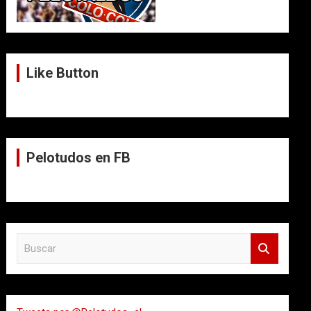
Like Button
Pelotudos en FB
B
u
s
c
a