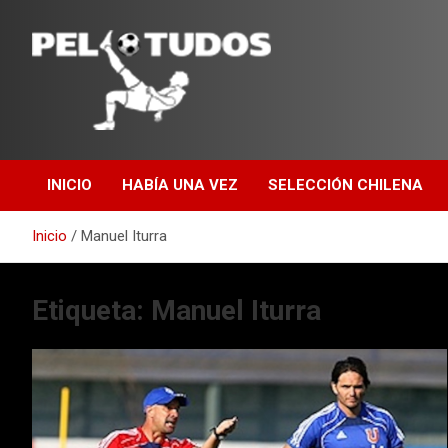
Saltar
al
contenido
www.pelotudos.cl
INICIO
HABÍA UNA VEZ
SELECCIÓN CHILENA
Inicio
Manuel Iturra
Etiqueta:
Manuel Iturra