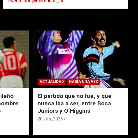
Tweets por @Pelotudos_cl
r
ACTUALIDAD
HABÍA UNA VEZ
ileño
El partido que no fue, y que
 nombre
nunca iba a ser, entre Boca
o
Juniors y O´Higgins
20 julio, 2026