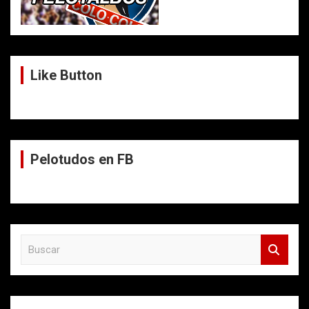
Like Button
Pelotudos en FB
B
u
s
c
a