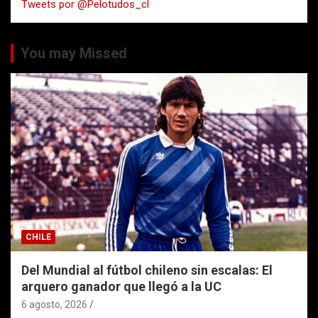
Tweets por @Pelotudos_cl
r
You may Missed
CHILE
Del Mundial al fútbol chileno sin escalas: El
arquero ganador que llegó a la UC
6 agosto, 2026