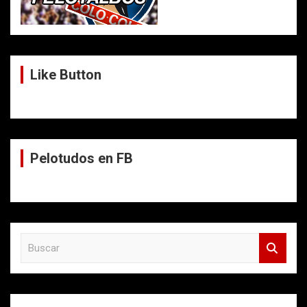
Like Button
Pelotudos en FB
B
u
s
c
a