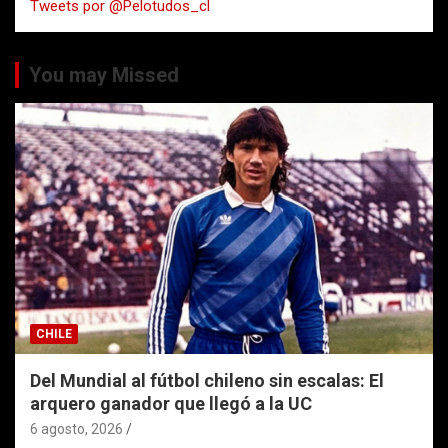
Tweets por @Pelotudos_cl
r
You may Missed
CHILE
Del Mundial al fútbol chileno sin escalas: El
arquero ganador que llegó a la UC
6 agosto, 2026