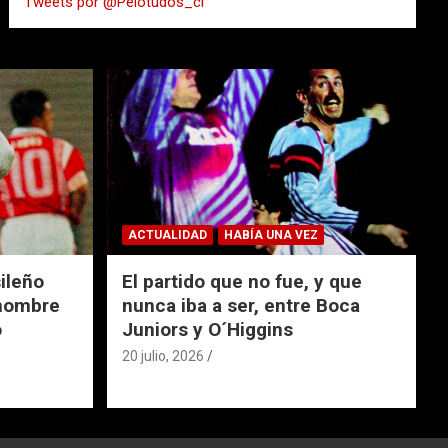
Tweets por @Pelotudos_cl
r
ACTUALIDAD
HABÍA UNA VEZ
ileño
El partido que no fue, y que
 nombre
nunca iba a ser, entre Boca
o
Juniors y O´Higgins
20 julio, 2026