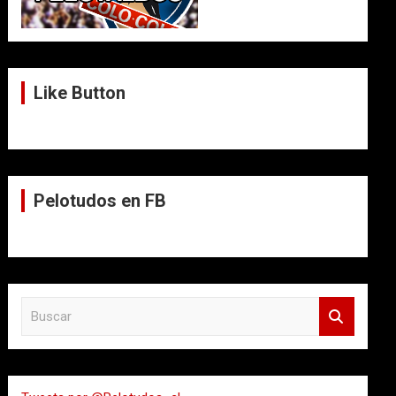
Like Button
Pelotudos en FB
B
u
s
c
a