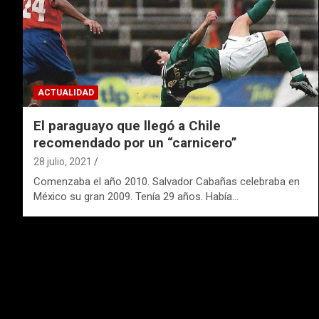
ACTUALIDAD
El paraguayo que llegó a Chile
recomendado por un “carnicero”
28 julio, 2021
Comenzaba el año 2010. Salvador Cabañas celebraba en
México su gran 2009. Tenía 29 años. Había…