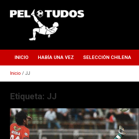
Saltar
al
contenido
www.pelotudos.cl
INICIO
HABÍA UNA VEZ
SELECCIÓN CHILENA
Inicio
JJ
Etiqueta:
JJ