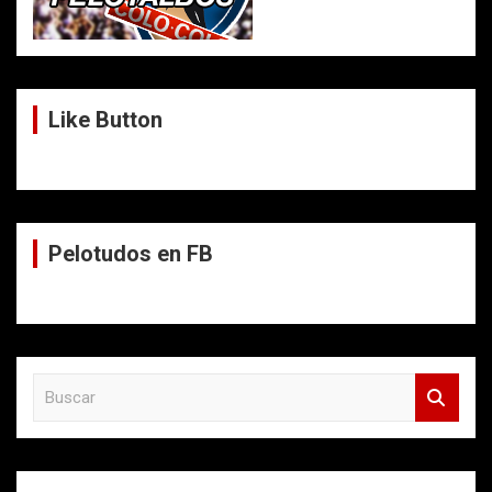
Like Button
Pelotudos en FB
B
u
s
c
a