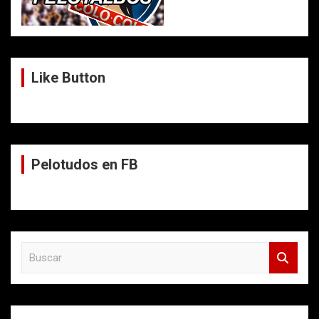
Like Button
Pelotudos en FB
B
u
s
c
a