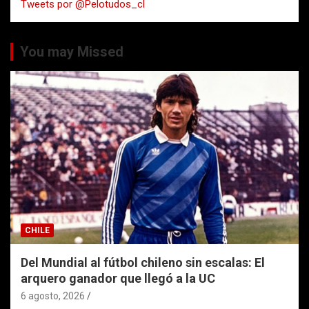
Tweets por @Pelotudos_cl
r
You may Missed
CHILE
Del Mundial al fútbol chileno sin escalas: El
arquero ganador que llegó a la UC
6 agosto, 2026