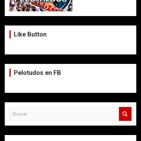
Like Button
Pelotudos en FB
B
u
s
c
a