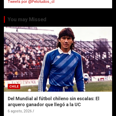
Tweets por @Pelotudos_cl
r
You may Missed
CHILE
Del Mundial al fútbol chileno sin escalas: El
arquero ganador que llegó a la UC
6 agosto, 2026