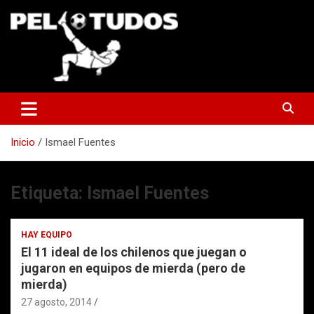
Saltar
al
contenido
www.pelotudos.cl
Inicio
Ismael Fuentes
Etiqueta:
Ismael Fuentes
HAY EQUIPO
El 11 ideal de los chilenos que juegan o
jugaron en equipos de mierda (pero de
mierda)
27 agosto, 2014