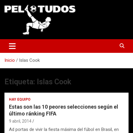
Saltar
al
contenido
www.pelotudos.cl
Inicio
Islas Cook
Etiqueta:
Islas Cook
HAY EQUIPO
Estas son las 10 peores selecciones según el
último ránking FIFA
9 abril, 2014
Ad portas de vivir la fiesta máxima del fúbol en Brasil, en