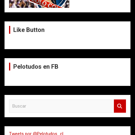
Like Button
Pelotudos en FB
B
u
s
c
a
Tweets por @Pelotudos_cl
r