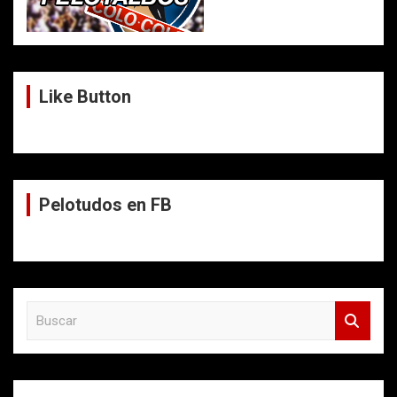
Like Button
Pelotudos en FB
B
u
s
c
a