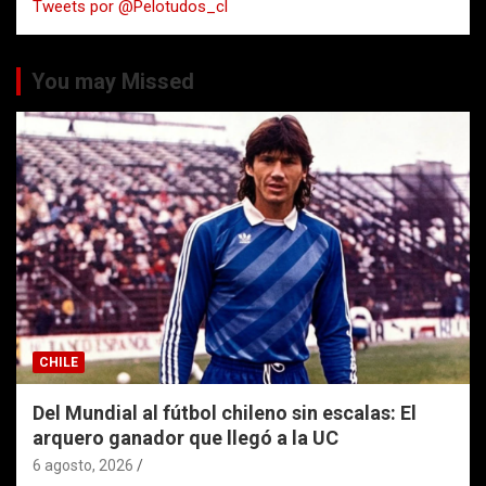
Tweets por @Pelotudos_cl
r
You may Missed
CHILE
Del Mundial al fútbol chileno sin escalas: El
arquero ganador que llegó a la UC
6 agosto, 2026