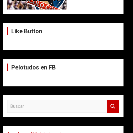
Like Button
Pelotudos en FB
B
u
s
c
a