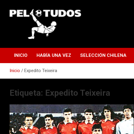
Saltar
al
contenido
www.pelotudos.cl
INICIO
HABÍA UNA VEZ
SELECCIÓN CHILENA
Inicio
Expedito Teixeira
Etiqueta:
Expedito Teixeira