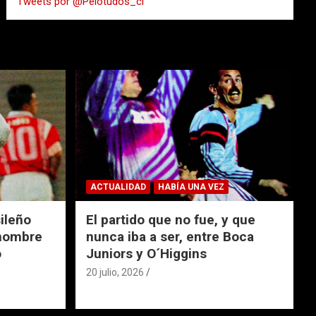
Tweets por @Pelotudos_cl
r
ACTUALIDAD
HABÍA UNA VEZ
ileño
El partido que no fue, y que
 nombre
nunca iba a ser, entre Boca
o
Juniors y O´Higgins
20 julio, 2026