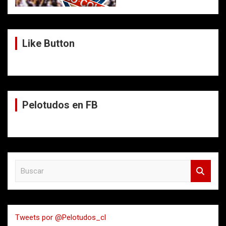
Like Button
Pelotudos en FB
B
u
s
c
a
Tweets por @Pelotudos_cl
r