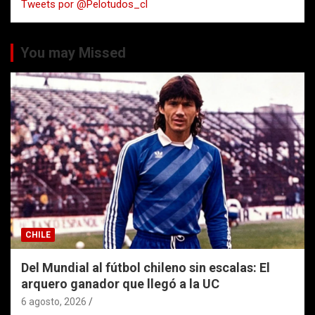
Tweets por @Pelotudos_cl
r
You may Missed
CHILE
Del Mundial al fútbol chileno sin escalas: El
arquero ganador que llegó a la UC
6 agosto, 2026