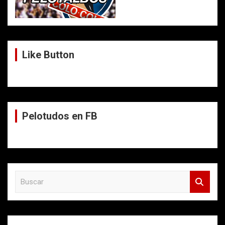
Like Button
Pelotudos en FB
B
u
s
c
a