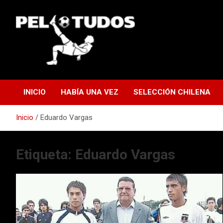
Saltar
al
contenido
www.pelotudos.cl
INICIO
HABÍA UNA VEZ
SELECCIÓN CHILENA
Inicio
Eduardo Vargas
Etiqueta:
Eduardo Vargas