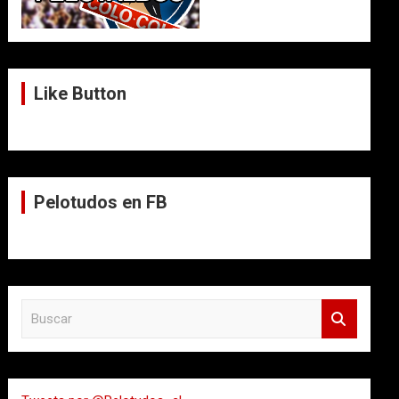
Like Button
Pelotudos en FB
B
u
s
c
a