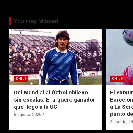
You may Missed
CHILE
CHILE
Del Mundial al fútbol chileno
El exmund
sin escalas: El arquero ganador
Barcelon
que llegó a la UC
a La Ser
punto de
6 agosto, 2026
4 agosto, 2