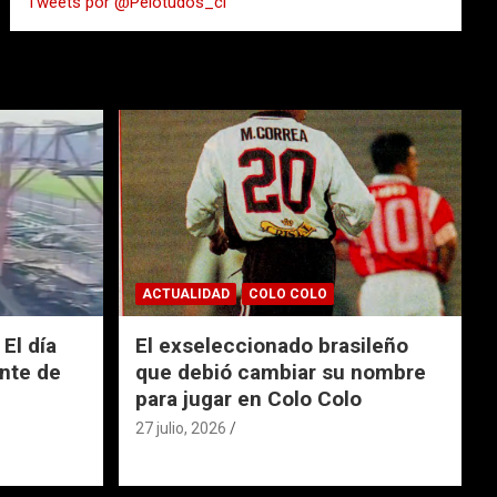
Tweets por @Pelotudos_cl
r
ACTUALIDAD
COLO COLO
El día
El exseleccionado brasileño
nte de
que debió cambiar su nombre
para jugar en Colo Colo
27 julio, 2026