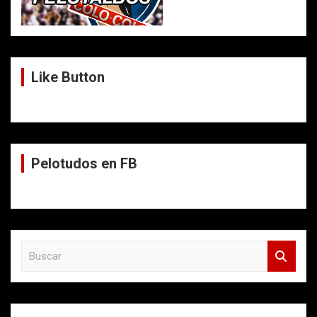
Like Button
Pelotudos en FB
B
u
s
c
a