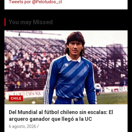
Tweets por @Pelotudos_cl
r
You may Missed
CHILE
Del Mundial al fútbol chileno sin escalas: El
arquero ganador que llegó a la UC
6 agosto, 2026