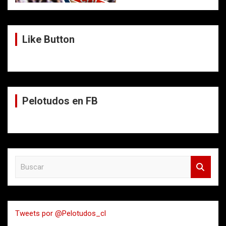
Like Button
Pelotudos en FB
B
u
s
c
a
Tweets por @Pelotudos_cl
r