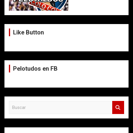
Like Button
Pelotudos en FB
B
u
s
c
a