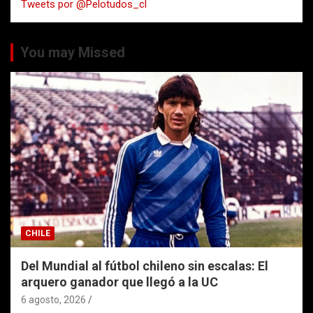
Tweets por @Pelotudos_cl
r
You may Missed
CHILE
Del Mundial al fútbol chileno sin escalas: El
arquero ganador que llegó a la UC
6 agosto, 2026