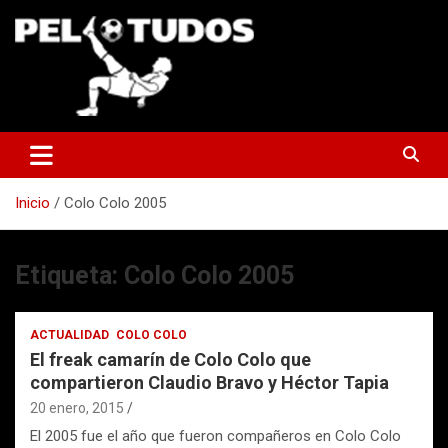
Saltar
al
contenido
www.pelotudos.cl
Inicio
Colo Colo 2005
Etiqueta:
Colo Colo 2005
ACTUALIDAD
COLO COLO
El freak camarín de Colo Colo que
compartieron Claudio Bravo y Héctor Tapia
20 enero, 2015
El 2005 fue el año que fueron compañeros en Colo Colo