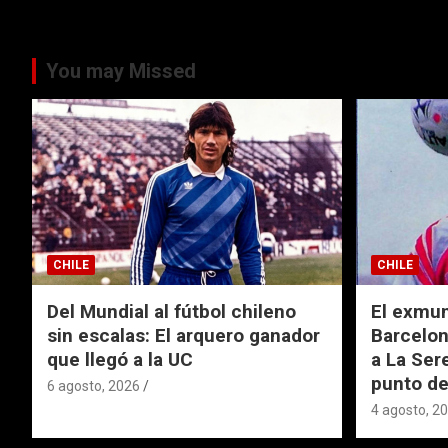
You may Missed
CHILE
CHILE
Del Mundial al fútbol chileno
El exmund
sin escalas: El arquero ganador
Barcelon
que llegó a la UC
a La Ser
punto de
6 agosto, 2026
4 agosto, 2