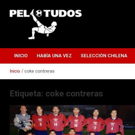
Saltar
al
contenido
www.pelotudos.cl
INICIO
HABÍA UNA VEZ
SELECCIÓN CHILENA
Inicio
coke contreras
Etiqueta:
coke contreras