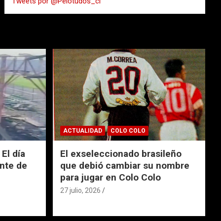
Tweets por @Pelotudos_cl
r
ACTUALIDAD
COLO COLO
El día
El exseleccionado brasileño
nte de
que debió cambiar su nombre
para jugar en Colo Colo
27 julio, 2026