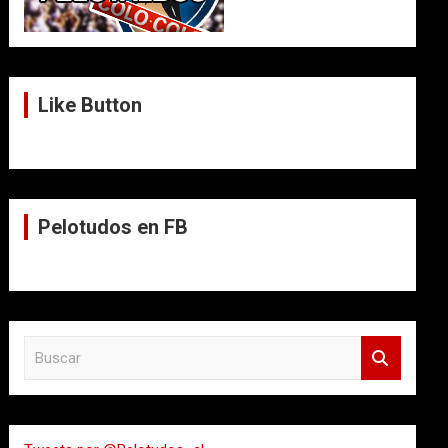
Like Button
Pelotudos en FB
B
u
s
c
a