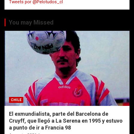
Tweets por @Pelotudos_cl
r
You may Missed
CHILE
El exmundialista, parte del Barcelona de
Cruyff, que llegó a La Serena en 1995 y estuvo
a punto de ir a Francia 98