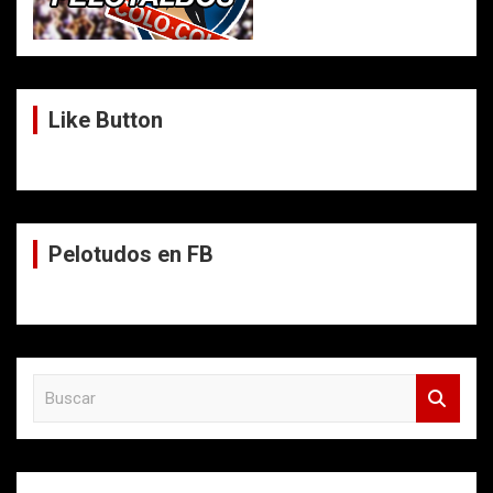
Like Button
Pelotudos en FB
B
u
s
c
a