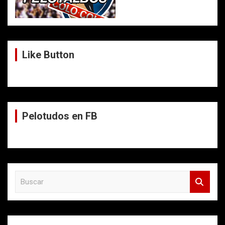
Like Button
Pelotudos en FB
B
u
s
c
a