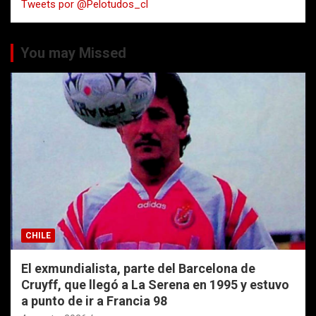
Tweets por @Pelotudos_cl
r
You may Missed
CHILE
El exmundialista, parte del Barcelona de
Cruyff, que llegó a La Serena en 1995 y estuvo
a punto de ir a Francia 98