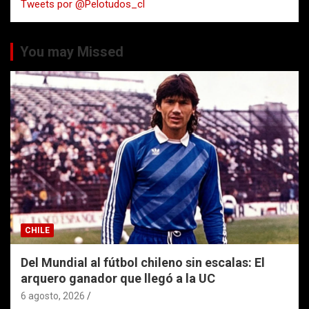
Tweets por @Pelotudos_cl
r
You may Missed
CHILE
Del Mundial al fútbol chileno sin escalas: El
arquero ganador que llegó a la UC
6 agosto, 2026