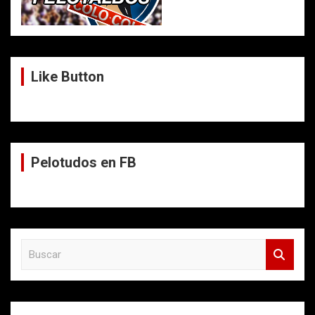
Like Button
Pelotudos en FB
B
u
s
c
a