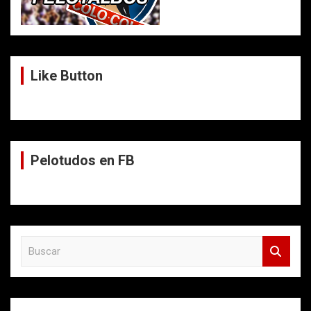
Like Button
Pelotudos en FB
B
u
s
c
a