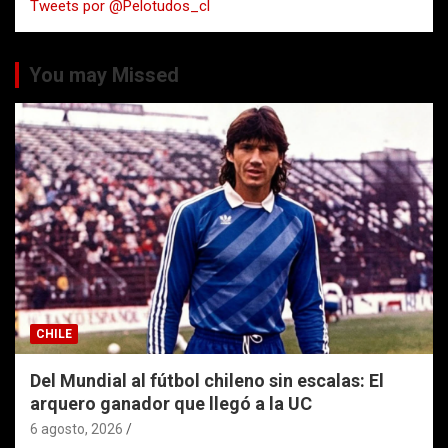
Tweets por @Pelotudos_cl
r
You may Missed
CHILE
Del Mundial al fútbol chileno sin escalas: El
arquero ganador que llegó a la UC
6 agosto, 2026