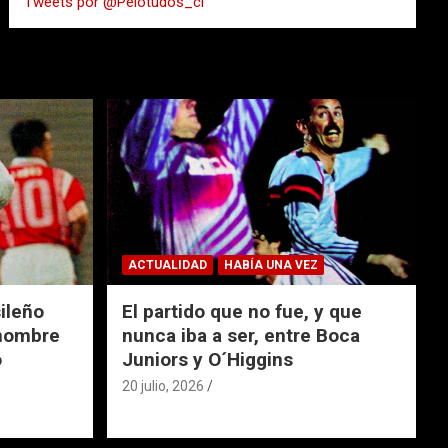
Tweets por @Pelotudos_cl
r
ACTUALIDAD
HABÍA UNA VEZ
ileño
El partido que no fue, y que
 nombre
nunca iba a ser, entre Boca
o
Juniors y O´Higgins
20 julio, 2026