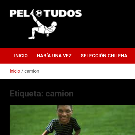
Saltar
al
contenido
www.pelotudos.cl
INICIO
HABÍA UNA VEZ
SELECCIÓN CHILENA
Inicio
camion
Etiqueta:
camion