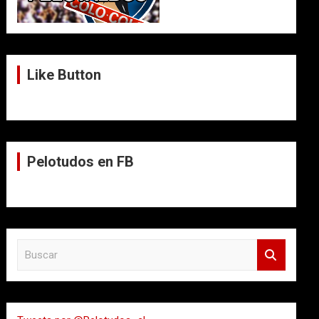
Like Button
Pelotudos en FB
B
u
s
c
a