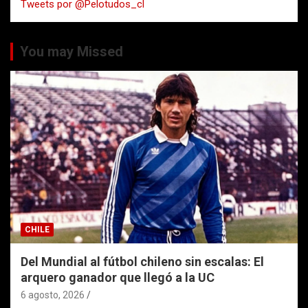
Tweets por @Pelotudos_cl
r
You may Missed
CHILE
Del Mundial al fútbol chileno sin escalas: El
arquero ganador que llegó a la UC
6 agosto, 2026