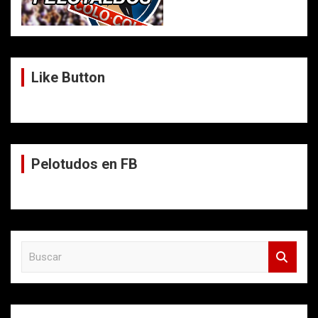
Like Button
Pelotudos en FB
B
u
s
c
a