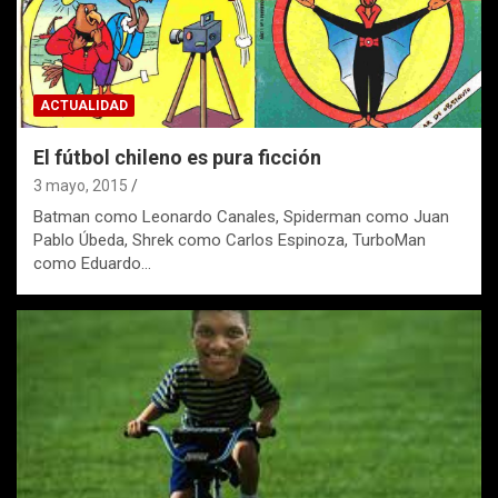
ACTUALIDAD
El fútbol chileno es pura ficción
3 mayo, 2015
Batman como Leonardo Canales, Spiderman como Juan
Pablo Úbeda, Shrek como Carlos Espinoza, TurboMan
como Eduardo…