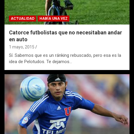
ACTUALIDAD
HABÍA UNA VEZ
Catorce futbolistas que no necesitaban andar
en auto
1 mayo, 2015
Sí. Sabemos que es un ránking rebuscado, pero esa es la
idea de Pelotudos. Te dejamos…