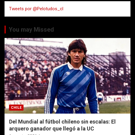
a
Tweets por @Pelotudos_cl
r
You may Missed
CHILE
Del Mundial al fútbol chileno sin escalas: El
arquero ganador que llegó a la UC