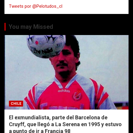
a
Tweets por @Pelotudos_cl
r
You may Missed
CHILE
El exmundialista, parte del Barcelona de
Cruyff, que llegó a La Serena en 1995 y estuvo
a punto de ir a Francia 98