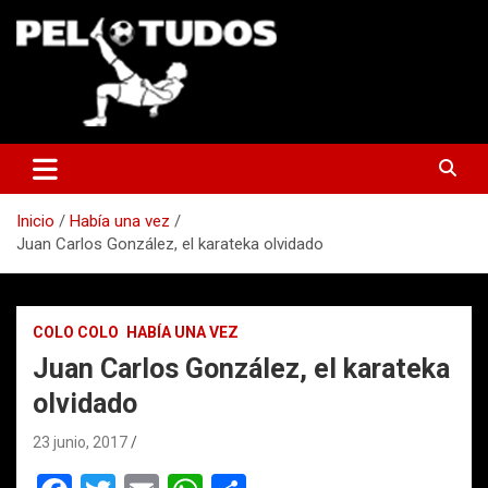
Saltar
al
contenido
www.pelotudos.cl
Inicio
Había una vez
Juan Carlos González, el karateka olvidado
COLO COLO
HABÍA UNA VEZ
Juan Carlos González, el karateka
olvidado
23 junio, 2017