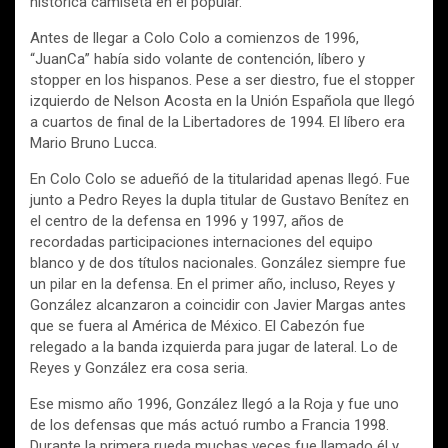
histórica camiseta en el popular.
Antes de llegar a Colo Colo a comienzos de 1996,
“JuanCa” había sido volante de contención, líbero y
stopper en los hispanos. Pese a ser diestro, fue el stopper
izquierdo de Nelson Acosta en la Unión Española que llegó
a cuartos de final de la Libertadores de 1994. El líbero era
Mario Bruno Lucca.
En Colo Colo se adueñó de la titularidad apenas llegó. Fue
junto a Pedro Reyes la dupla titular de Gustavo Benítez en
el centro de la defensa en 1996 y 1997, años de
recordadas participaciones internaciones del equipo
blanco y de dos títulos nacionales. González siempre fue
un pilar en la defensa. En el primer año, incluso, Reyes y
González alcanzaron a coincidir con Javier Margas antes
que se fuera al América de México. El Cabezón fue
relegado a la banda izquierda para jugar de lateral. Lo de
Reyes y González era cosa seria.
Ese mismo año 1996, González llegó a la Roja y fue uno
de los defensas que más actuó rumbo a Francia 1998.
Durante la primera rueda muchas veces fue llamado él y