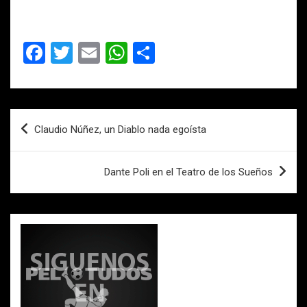
F
T
E
W
C
a
wi
m
h
o
ce
tt
ail
at
m
b
er
s
p
Navegación
Claudio Núñez, un Diablo nada egoísta
o
A
ar
de
o
p
tir
entradas
Dante Poli en el Teatro de los Sueños
k
p