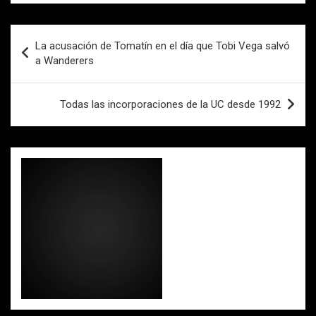
ce
tt
ail
at
m
b
er
s
p
Navegación
La acusación de Tomatín en el día que Tobi Vega salvó
o
A
ar
de
a Wanderers
o
p
tir
entradas
k
p
Todas las incorporaciones de la UC desde 1992