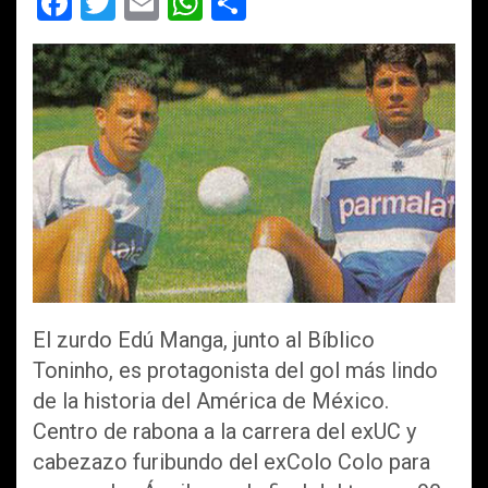
F
T
E
W
C
a
wi
m
h
o
ce
tt
ail
at
m
b
er
s
p
o
A
ar
o
p
tir
k
p
El zurdo Edú Manga, junto al Bíblico
Toninho, es protagonista del gol más lindo
de la historia del América de México.
Centro de rabona a la carrera del exUC y
cabezazo furibundo del exColo Colo para