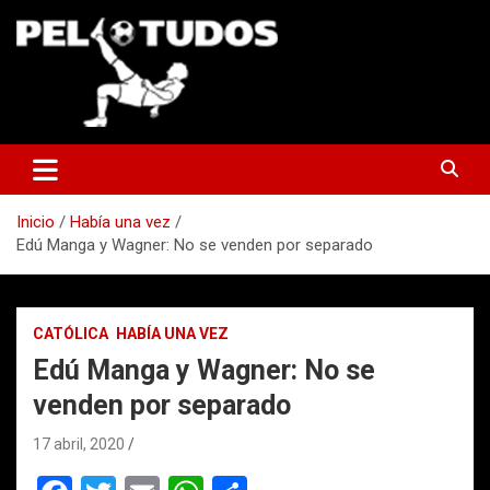
Saltar
al
contenido
www.pelotudos.cl
Inicio
Había una vez
Edú Manga y Wagner: No se venden por separado
CATÓLICA
HABÍA UNA VEZ
Edú Manga y Wagner: No se
venden por separado
17 abril, 2020