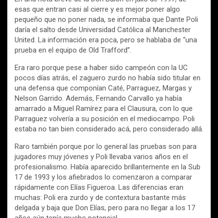
b
er
s
p
esas que entran casi al cierre y es mejor poner algo
o
A
ar
pequeño que no poner nada, se informaba que Dante Poli
o
p
tir
daría el salto desde Universidad Católica al Manchester
United. La información era poca, pero se hablaba de “una
k
p
prueba en el equipo de Old Trafford”.
Era raro porque pese a haber sido campeón con la UC
pocos días atrás, el zaguero zurdo no había sido titular en
una defensa que componían Caté, Parraguez, Margas y
Nelson Garrido. Además, Fernando Carvallo ya había
amarrado a Miguel Ramírez para el Clausura, con lo que
Parraguez volvería a su posición en el mediocampo. Poli
estaba no tan bien considerado acá, pero considerado allá.
Raro también porque por lo general las pruebas son para
jugadores muy jóvenes y Poli llevaba varios años en el
profesionalismo. Había aparecido brillantemente en la Sub
17 de 1993 y los afiebrados lo comenzaron a comparar
rápidamente con Elías Figueroa. Las diferencias eran
muchas: Poli era zurdo y de contextura bastante más
delgada y baja que Don Elías, pero para no llegar a los 17