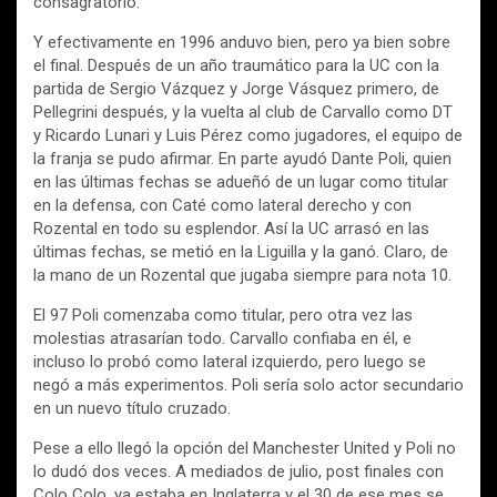
consagratorio.
Y efectivamente en 1996 anduvo bien, pero ya bien sobre
el final. Después de un año traumático para la UC con la
partida de Sergio Vázquez y Jorge Vásquez primero, de
Pellegrini después, y la vuelta al club de Carvallo como DT
y Ricardo Lunari y Luis Pérez como jugadores, el equipo de
la franja se pudo afirmar. En parte ayudó Dante Poli, quien
en las últimas fechas se adueñó de un lugar como titular
en la defensa, con Caté como lateral derecho y con
Rozental en todo su esplendor. Así la UC arrasó en las
últimas fechas, se metió en la Liguilla y la ganó. Claro, de
la mano de un Rozental que jugaba siempre para nota 10.
El 97 Poli comenzaba como titular, pero otra vez las
molestias atrasarían todo. Carvallo confiaba en él, e
incluso lo probó como lateral izquierdo, pero luego se
negó a más experimentos. Poli sería solo actor secundario
en un nuevo título cruzado.
Pese a ello llegó la opción del Manchester United y Poli no
lo dudó dos veces. A mediados de julio, post finales con
Colo Colo, ya estaba en Inglaterra y el 30 de ese mes se