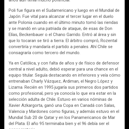
años aún tenía mucho potencial.
Poli fue figura en el Sudamericano y luego en el Mundial de
Japón. Fue vital para alcanzar el tercer lugar en el duelo
ante Polonia cuando en el último minuto tomó las riendas
y se mandó en una patriada de ataque, de esas de Don
Elías, Beckenbauer o el Chano Garrido. Entró al área y sin
que lo tocaran se tiró a tierra. El árbitro compró, Rozental
convertiría y mandaría el partido a penales. Ahí Chile se
consagraría como tercero del mundo.
Ya en Católica, y con falta de años y de físico de defensor
central a nivel adulto, debió esperar para una chance en el
equipo titular. Seguía destacando en inferiores y veía cómo
entrenaban Charly Vázquez, Ardiman, el Negro López y
Lizama. Recién en 1995 jugaría sus primeros dos partidos
como profesional, pero ya conocía lo que era estar en la
selección adulta de Chile. Estuvo en varios nóminas de
Xavier Azkargorta, ganó una Copa en Canadá con Salas,
Valencia y Mardones como figuras, y además estuvo en el
Mundial Sub 20 de Qatar y en los Panamericanos de Mar
del Plata. El año 95 terminaba bien y el 96 debía ser el