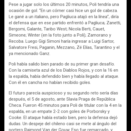
Pese a jugar solo los últimos 20 minutos, Poli tendría una
ocasión de gol. “En un córner casi hice un gol de cabeza.
Le gané a un italiano, pero Pagliuca atajó en la línea”, diría
el defensa que en ese partido enfrentó a Pagliuca; Zanetti,
Bergomi, Galante, Taribo West; Nicola Berti, Cauet,
Simeone; Winter (en la foto junto a Poli); Zamorano y
Recoba. Luego Gigi Simoni haría ingresar a Luigi Sartor,
Salvatore Fresi, Paganin, Mezzano, Zé Elías, Tarantino y el
ya mencionado Ganz.
Poli había salido bien parado de su primer gran desafío.
Con la camiseta azul de los Diablos Rojos, y con la 16 en
la espalda, había defendido bien y había llegado al ataque.
Con él en cancha no habían recibido goles.
El futuro parecía auspicioso y su segundo reto sería días
después, el 5 de agosto, ante Slavia Praga de República
Checa. Fueron 45 minutos para Poli de titular con la 4 en la
espalda, en un empate 2-2 con goles de Porborsky y
Cooke. El ataque había estado bien, pero la defensa dejó
dudas. Un despeje del chileno casi se mete al ángulo del
portero Raimond Van der Gouw. Eso fue remarcado, y