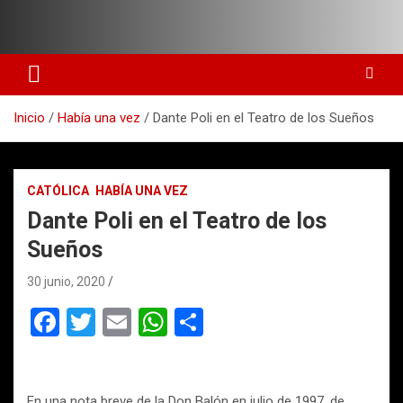
Saltar
al
contenido
www.pelotudos.cl
Inicio
Había una vez
Dante Poli en el Teatro de los Sueños
CATÓLICA
HABÍA UNA VEZ
Dante Poli en el Teatro de los
Sueños
30 junio, 2020
F
T
E
W
C
a
wi
m
h
o
ce
tt
ail
at
m
En una nota breve de la Don Balón en julio de 1997, de