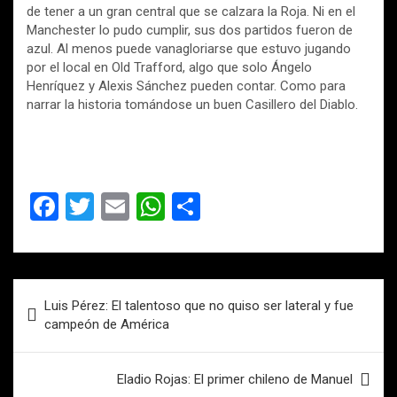
de tener a un gran central que se calzara la Roja. Ni en el
Manchester lo pudo cumplir, sus dos partidos fueron de
azul. Al menos puede vanagloriarse que estuvo jugando
por el local en Old Trafford, algo que solo Ángelo
Henríquez y Alexis Sánchez pueden contar. Como para
narrar la historia tomándose un buen Casillero del Diablo.
F
T
E
W
C
a
wi
m
h
o
ce
tt
ail
at
m
b
er
s
p
Navegación
Luis Pérez: El talentoso que no quiso ser lateral y fue
o
A
ar
de
campeón de América
o
p
tir
entradas
k
p
Eladio Rojas: El primer chileno de Manuel