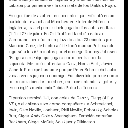
calzaba por primera vez la camiseta de los Diablos Rojos.
En rigor fue de azul, en un encuentro que enfrentó en un
partido de revancha al Manchester e Inter de Milán en
Inglaterra, tras el primer duelo jugado días antes en Italia
(1-1 el 27 de julio). En Old Trafford también estuvo
Zamorano, pero fue reemplazado a los 23 minutos por
Mauricio Ganz, de hecho a él le tocó marcar Poli cuando
ingresó a los 62 minutos por el noruego Roonny Johnsen.
“Ferguson me dijo que jugara como central por la
izquierda. Me tocó enfrentar a Ganz, Nicola Berti, Javier
Zanetti. Participé bastante porque Peter Schmeichel salió
varias veces jugando conmigo. Fue divertido porque como
no conocía bien los nombres, me hice entender a gritos y
en un inglés medio indio”, diría Poli a La Tercera.
El partido terminó 1-1, con goles de Ganz y Clegg (41` y
67`), y el chileno tuvo como compañeros a Schmeichel;
Irwin, Gary Neville, Jonhsen, Phill Neville; Poborsky, Scholes,
Butt, Giggs; Andy Cole y Sheringham. También entrarían
Beckham, Clegg, McCair, Solskjaer y Pilkington.