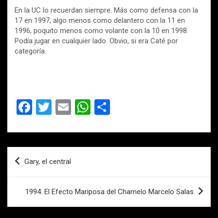
En la UC lo recuerdan siempre. Más como defensa con la
17 en 1997, algo menos como delantero con la 11 en
1996, poquito menos como volante con la 10 en 1998.
Podía jugar en cualquier lado. Obvio, si era Caté por
categoría.
F
T
E
W
C
a
wi
m
h
o
ce
tt
ail
at
m
b
er
s
p
Navegación
Gary, el central
o
A
ar
de
o
p
tir
entradas
1994: El Efecto Mariposa del Chamelo Marcelo Salas
k
p