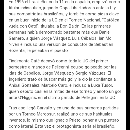
En 1996 el brasileño, co la 11 en la espalda, empezó como
titular indiscutido, jugando Copa Libertadores ante la U y
sus compatriotas brasileños, y también como pieza clave
en un buen inicio de la UC en el Torneo Nacional. “Católica
vuela con Caté”, titulaba la Don Balón. En las primeras
semanas había demostrado bastante más que Daniel
Garnero, a quien Jorge Vásquez, Luis Cébalos, Ian Mc
Niven e incluso una versión de conductor de Sebastián
Rozental, le peleaban el puesto.
Finalmente Caté decayó como toda la UC del primer
semestre a manos de Pellegrini, equipo golpeado por las
idas de Ceballos, Jorge Vásquez y Sergio Vázquez. El
Ingeniero trató de buscar más gol y le dio la confianza a
Aníbal González, Marcelo Caro, e incluso a Luka Tudor,
quien debutó casi en la mitad de ese torneo y anotó un gol
ante O’Higgins, en el último partido de Pellegrini en la UC.
Tras eso llegó Carvallo y en uno de sus primeros partidos,
por un Torneo Mercosur, realizó uno de sus habituales
inventos, lo mismo que Ignacio Prieto: poner a un puntero
como lateral. Esta vez el protagonista seria el brasileño.