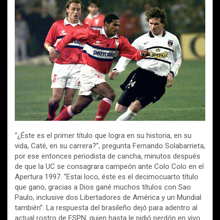
ce
tt
ail
at
m
b
er
s
p
o
A
ar
o
p
tir
k
p
“¿Éste es el primer título que logra en su historia, en su
vida, Caté, en su carrera?”, pregunta Fernando Solabarrieta,
por ese entonces periodista de cancha, minutos después
de que la UC se consagrara campeón ante Colo Colo en el
Apertura 1997. “Estai loco, éste es el decimocuarto título
que gano, gracias a Dios gané muchos títulos con Sao
Paulo, inclusive dos Libertadores de América y un Mundial
también”. La respuesta del brasileño dejó para adentro al
actual rostro de ESPN, quien hasta le pidió perdón en vivo.