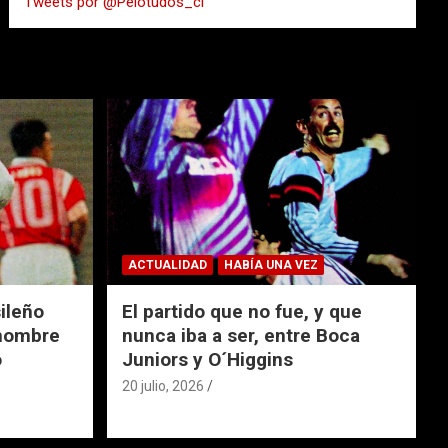
Tweets por @Pelotudos_cl
r
ACTUALIDAD
HABÍA UNA VEZ
ileño
El partido que no fue, y que
 nombre
nunca iba a ser, entre Boca
o
Juniors y O´Higgins
20 julio, 2026