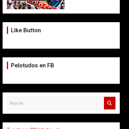
Like Button
Pelotudos en FB
B
u
s
c
a