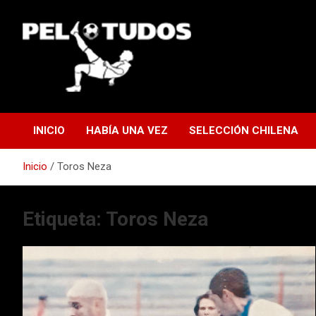
Saltar
al
contenido
www.pelotudos.cl
INICIO
HABÍA UNA VEZ
SELECCIÓN CHILENA
Inicio
Toros Neza
Etiqueta:
Toros Neza