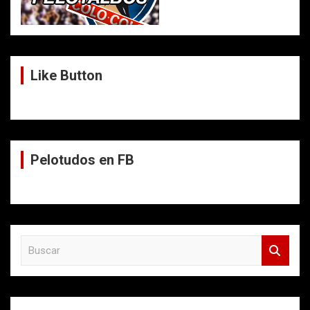
Like Button
Pelotudos en FB
B
u
s
c
a