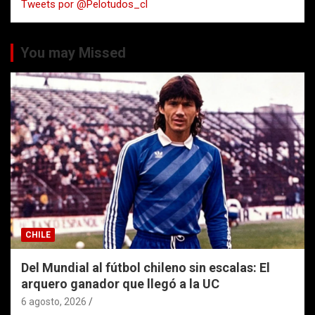
Tweets por @Pelotudos_cl
r
You may Missed
CHILE
Del Mundial al fútbol chileno sin escalas: El
arquero ganador que llegó a la UC
6 agosto, 2026