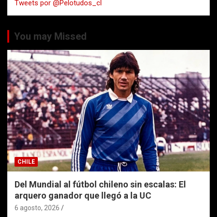
Tweets por @Pelotudos_cl
r
You may Missed
CHILE
Del Mundial al fútbol chileno sin escalas: El
arquero ganador que llegó a la UC
6 agosto, 2026