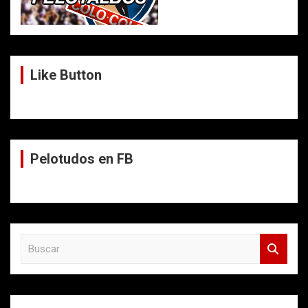
Like Button
Pelotudos en FB
B
u
s
c
a