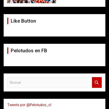
Like Button
Pelotudos en FB
B
u
s
c
a
Tweets por @Pelotudos_cl
r