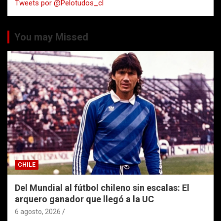
Tweets por @Pelotudos_cl
r
You may Missed
CHILE
Del Mundial al fútbol chileno sin escalas: El
arquero ganador que llegó a la UC
6 agosto, 2026