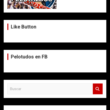
Like Button
Pelotudos en FB
B
u
s
c
a