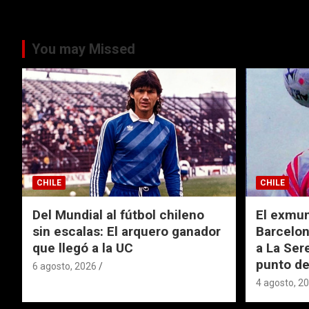
You may Missed
CHILE
CHILE
Del Mundial al fútbol chileno
El exmund
sin escalas: El arquero ganador
Barcelon
que llegó a la UC
a La Ser
punto de
6 agosto, 2026
4 agosto, 2