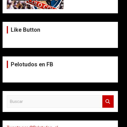
Like Button
Pelotudos en FB
B
u
s
c
a