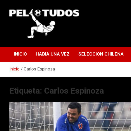
Saltar
al
contenido
www.pelotudos.cl
INICIO
HABÍA UNA VEZ
SELECCIÓN CHILENA
Inicio
Carlos Espinoza
Etiqueta:
Carlos Espinoza