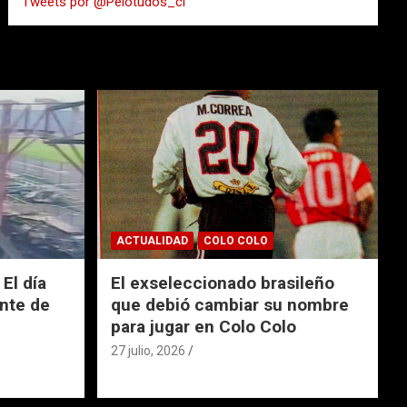
Tweets por @Pelotudos_cl
r
ACTUALIDAD
COLO COLO
El día
El exseleccionado brasileño
nte de
que debió cambiar su nombre
para jugar en Colo Colo
27 julio, 2026