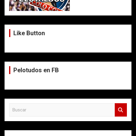
Like Button
Pelotudos en FB
B
u
s
c
a