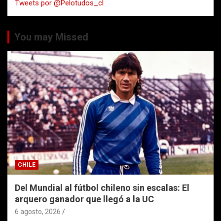
Tweets por @Pelotudos_cl
r
You may Missed
CHILE
Del Mundial al fútbol chileno sin escalas: El
arquero ganador que llegó a la UC
6 agosto, 2026